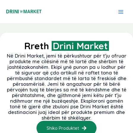
Skip
Main
to
Men
content
Rreth
Drini Market
Në Drini Market, jemi të përkushtuar për t’ju ofruar
produkte me cilësinë më të lartë dhe shërbim të
jashtëzakonshëm. Ekipi ynë punon pa u lodhur për
të siguruar që çdo artikull në raftet tona të
përmbushë standardet më të larta të freskisë dhe
përsosmërisë. Jemi të angazhuar për të bërë
përvojën tuaj të blerjes sa më të këndshme dhe të
përshtatshme, dhe gjithmonë jemi këtu për t’ju
ndihmuar me një buzëqeshje. Eksploroni gamën
tonë të gjerë dhe zbuloni pse Drini Market është
destinacioni juaj ideal për produkte premium dhe
shërbim të shkëlqyer.
Shiko Produktet