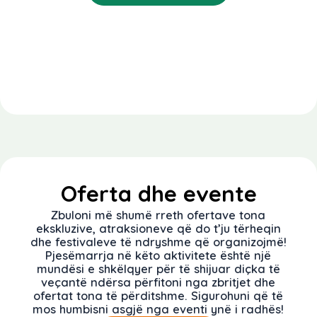
Oferta dhe evente
Zbuloni më shumë rreth ofertave tona
ekskluzive, atraksioneve që do t’ju tërheqin
dhe festivaleve të ndryshme që organizojmë!
Pjesëmarrja në këto aktivitete është një
mundësi e shkëlqyer për të shijuar diçka të
veçantë ndërsa përfitoni nga zbritjet dhe
ofertat tona të përditshme. Sigurohuni që të
mos humbisni asgjë nga eventi ynë i radhës!